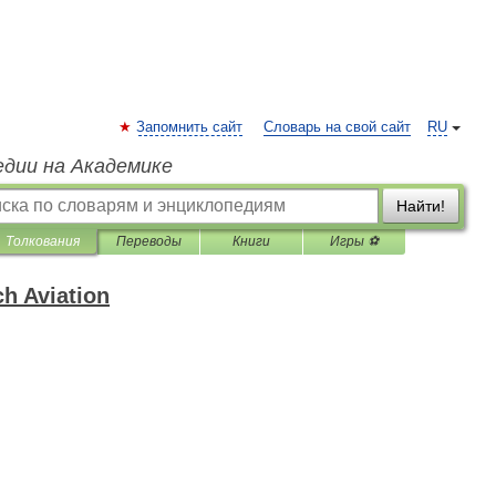
Запомнить сайт
Словарь на свой сайт
RU
едии на Академике
Найти!
Толкования
Переводы
Книги
Игры ⚽
h Aviation