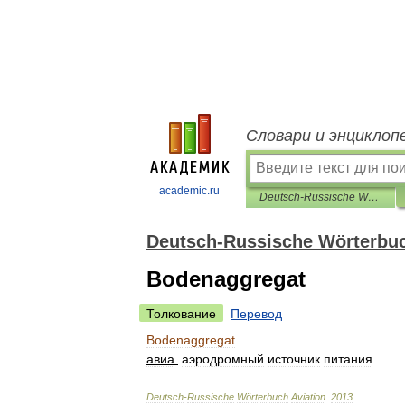
Словари и энциклоп
academic.ru
Deutsch-Russische Wörterbuch Aviation
Deutsch-Russische Wörterbuc
Bodenaggregat
Толкование
Перевод
Bodenaggregat
авиа
.
аэродромный
источник
питания
Deutsch
-
Russische
Wörterbuch
Aviation
.
2013
.