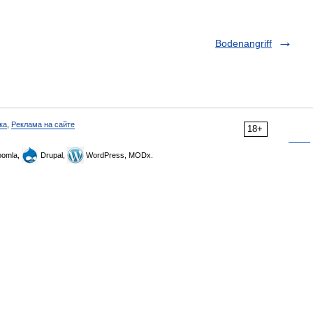
Bodenangriff
ка
,
Реклама на сайте
18+
omla,
Drupal,
WordPress, MODx.